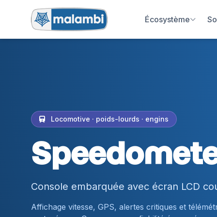
Écosystème
So
Locomotive · poids-lourds · engins
Speedometer
Console embarquée avec écran LCD cou
Affichage vitesse, GPS, alertes critiques et télémé