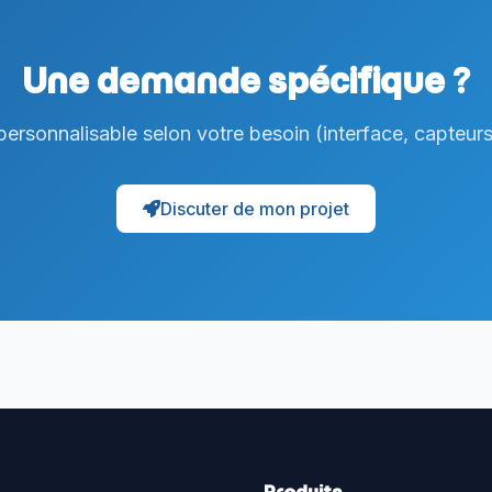
Une demande spécifique ?
rsonnalisable selon votre besoin (interface, capteurs
Discuter de mon projet