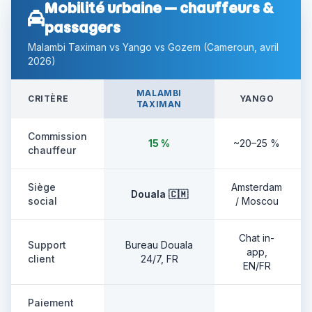
Mobilité urbaine — chauffeurs &
passagers
Malambi Taximan vs Yango vs Gozem (Cameroun, avril
2026)
MALAMBI
CRITÈRE
YANGO
TAXIMAN
Commission
15 %
~20–25 %
chauffeur
Siège
Amsterdam
Douala 🇨🇲
social
/ Moscou
Chat in-
Support
Bureau Douala
app,
client
24/7, FR
EN/FR
Paiement