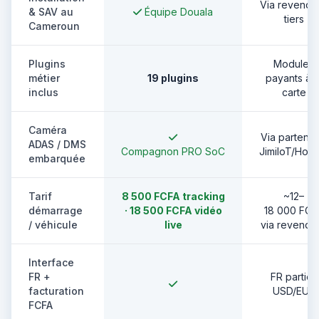
Via revende
& SAV au
Équipe Douala
tiers
Cameroun
Plugins
Modules
métier
19 plugins
payants à l
inclus
carte
Caméra
Via partenai
ADAS / DMS
Compagnon PRO SoC
JimiIoT/How
embarquée
Tarif
8 500 FCFA tracking
~12–
démarrage
· 18 500 FCFA vidéo
18 000 FCF
/ véhicule
live
via revende
Interface
FR +
FR partiel,
facturation
USD/EUR
FCFA