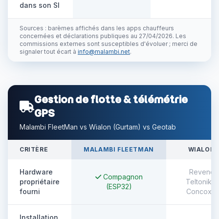
dans son SI
Sources : barèmes affichés dans les apps chauffeurs
concernées et déclarations publiques au 27/04/2026. Les
commissions externes sont susceptibles d'évoluer ; merci de
signaler tout écart à
info@malambi.net
.
Gestion de flotte & télémétrie
GPS
Malambi FleetMan vs Wialon (Gurtam) vs Geotab
CRITÈRE
MALAMBI FLEETMAN
WIALON
Hardware
Revend
Compagnon
propriétaire
Teltonika,
(ESP32)
fourni
Concox…
Installation