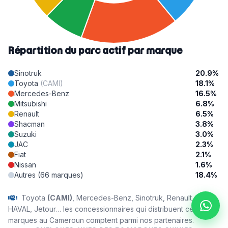
Répartition du parc actif par marque
Sinotruk
20.9%
Toyota
(CAMI)
18.1%
Mercedes-Benz
16.5%
Mitsubishi
6.8%
Renault
6.5%
Shacman
3.8%
Suzuki
3.0%
JAC
2.3%
Fiat
2.1%
Nissan
1.6%
Autres (66 marques)
18.4%
Toyota
(CAMI)
, Mercedes-Benz, Sinotruk, Renault, Volvo,
HAVAL, Jetour… les concessionnaires qui distribuent ces
marques au Cameroun comptent parmi nos partenaires.