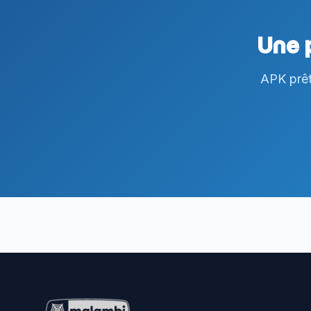
Une 
APK prêt