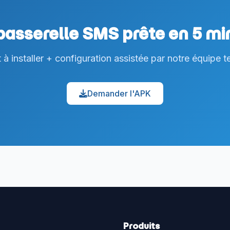
passerelle SMS prête en 5 mi
 à installer + configuration assistée par notre équipe t
Demander l'APK
Produits