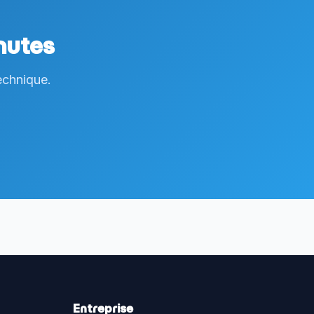
nutes
echnique.
Entreprise