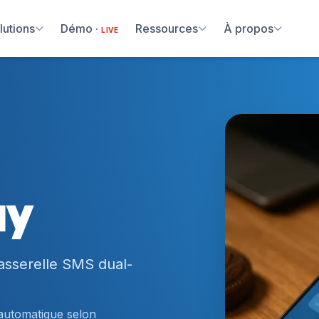
lutions
Démo ·
Ressources
À propos
LIVE
ay
asserelle SMS dual-
 automatique selon