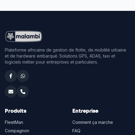
● Hors ligne
12.56V
0
20/06 14:10
DEMO-03
0 km/h
[225m] Campost Bafoussam
● Hors ligne
23.44V
3
13/07 01:07
Plateforme africaine de gestion de flotte, de mobilité urbaine
DEMO_17286
0 km/h
et de hardware embarqué. Solutions GPS, ADAS, taxi et
[638m] Bombato
● Hors ligne
12.5V
10
25/07 16:48
logiciels métier pour entreprises et particuliers.
DEMO_30679
0 km/h
6.598812 10.594782
● Hors ligne
27.4V
19
09/08 07:43
TEST-GPS
0 km/h
Produits
Entreprise
[43m] College Emile Saker, Douala
● Hors ligne
0.16V
19
31/07 16:21
FleetMan
Comment ça marche
Compagnon
FAQ