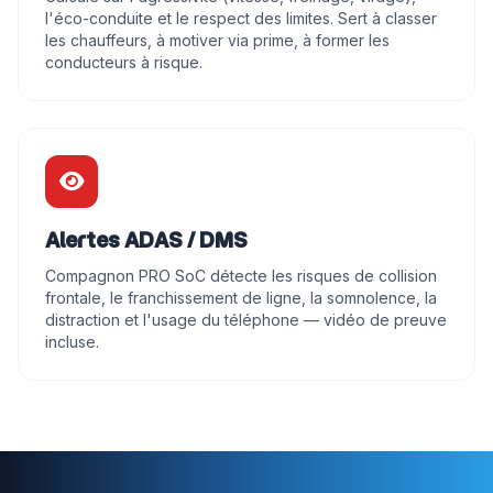
[427m] Koto
l'éco-conduite et le respect des limites. Sert à classer
● Hors ligne
13.524V
19
10/07 19:33
les chauffeurs, à motiver via prime, à former les
conducteurs à risque.
03942
0 km/h
[21m] World T. Plus
● Hors ligne
12.6V
9
07/08 12:48
140258
0 km/h
[1.38km] SABC CD Bertoua.
Alertes ADAS / DMS
● Hors ligne
0V
19
31/07 13:37
Compagnon PRO SoC détecte les risques de collision
frontale, le franchissement de ligne, la somnolence, la
15385
0 km/h
distraction et l'usage du téléphone — vidéo de preuve
[90m] Saint John Plaza
incluse.
● Hors ligne
0V
0
06/08 03:11
181992
0 km/h
[338m] YOUPWE 2
● Hors ligne
22.56V
19
07/08 06:58