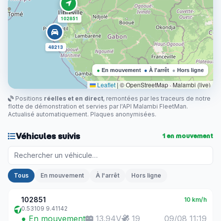
102851
48213
●
En mouvement
●
À l'arrêt
●
Hors ligne
Leaflet
|
© OpenStreetMap · Malambi (live)
Positions
réelles et en direct
, remontées par les traceurs de notre
flotte de démonstration et servies par l'API Malambi FleetMan.
Actualisé automatiquement. Plaques anonymisées.
Véhicules suivis
1
en mouvement
Tous
En mouvement
À l'arrêt
Hors ligne
102851
10 km/h
0.53109 9.41142
● En mouvement
13.94V
19
09/08 11:19