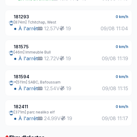
181293
0 km/h
[874m] Tchitchap, West
● À l'arrêt
12.57V
19
09/08 11:04
181575
0 km/h
[46m] Immeuble Bull
● À l'arrêt
12.72V
19
09/08 11:19
181594
0 km/h
*[511m] SABC, Bafoussam
● À l'arrêt
12.54V
19
09/08 11:15
182411
0 km/h
[371m] parc nealiko elf
● À l'arrêt
24.99V
19
09/08 11:17
460820
0 km/h