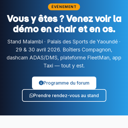
ÉVÉNEMENT
182080
0 km/h
[884m] Blessing Station (sortie Douala)
Vous y êtes ? Venez voir la
● Hors ligne
27.62V
19
08/08 14:14
démo en chair et en os.
530704
0 km/h
Stand Malambi · Palais des Sports de Yaoundé ·
[84m] Duval Arno distribution sas (dad sas)
● Hors ligne
12.78V
19
08/08 18:45
29 & 30 avril 2026. Boîtiers Compagnon,
dashcam ADAS/DMS, plateforme FleetMan, app
595100
0 km/h
Taxi — tout y est.
[572m] Ecole Emergence Logbessou
● Hors ligne
20.7V
8
23/06 14:43
Programme du forum
90045
0 km/h
Prendre rendez-vous au stand
[76m] P3
● Hors ligne
25.32V
19
07/08 14:27
DEMO-01
0 km/h
[194m] Stelina suarl