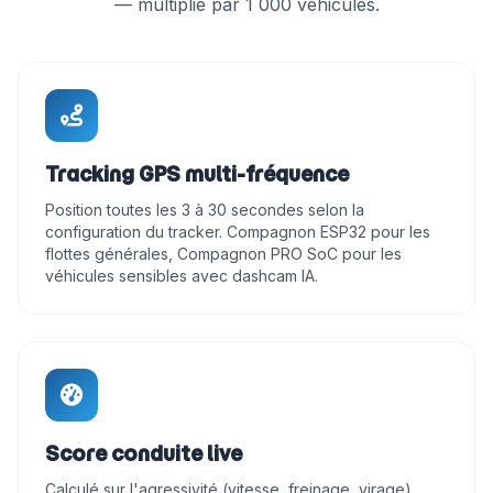
— multiplié par 1 000 véhicules.
DEMO_82379
0 km/h
[646m] Axx BITOTOL
● À l'arrêt
12.79V
19
09/08 11:12
SKY_35993
0 km/h
Tracking GPS multi-fréquence
[88m] Domino Makepe
● À l'arrêt
12.37V
11
09/08 11:15
Position toutes les 3 à 30 secondes selon la
configuration du tracker. Compagnon ESP32 pour les
flottes générales, Compagnon PRO SoC pour les
13820
13 km/h
véhicules sensibles avec dashcam IA.
[1.15km] Nkolmelen
● Hors ligne
10.1V
3
09/08 04:06
586137
11 km/h
[260m] Mimboman
● Hors ligne
14.025V
19
26/06 06:50
Score conduite live
181883
5 km/h
Calculé sur l'agressivité (vitesse, freinage, virage),