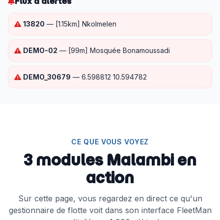
Flux d'alertes
[1.68km] Bomono Ba Mbengue
● À l'arrêt
25.01V
3
09/08 11:14
13820
— [1.15km] Nkolmelen
48213
0 km/h
DEMO-02
— [99m] Mosquée Bonamoussadi
[371m] AGRIPOG
● À l'arrêt
12.76V
19
09/08 11:19
DEMO_30679
— 6.598812 10.594782
901545
0 km/h
[67m] Diben
● À l'arrêt
12.73V
3
09/08 11:14
CE QUE VOUS VOYEZ
DEMO-02
0 km/h
[99m] Mosquée Bonamoussadi
3 modules Malambi en
● À l'arrêt
12.45V
19
09/08 11:17
action
DEMO_40305
0 km/h
Sur cette page, vous regardez en direct ce qu'un
[519m] Bonadikombo
gestionnaire de flotte voit dans son interface FleetMan
● À l'arrêt
12.9V
8
09/08 11:16