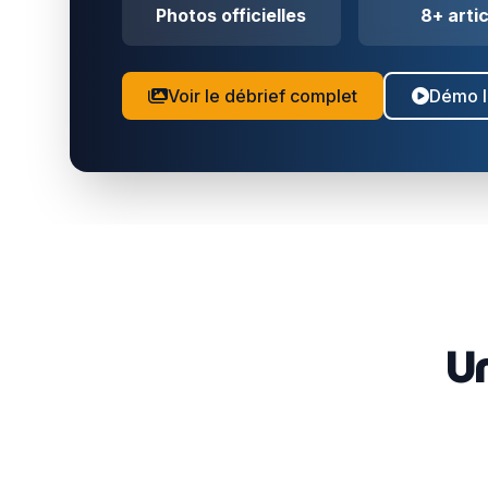
Photos officielles
8+ arti
Voir le débrief complet
Démo li
Un