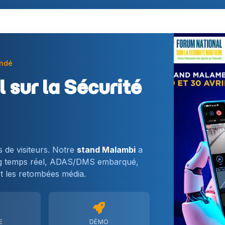
undé
 sur la Sécurité
s de visiteurs. Notre
stand Malambi
a
ing temps réel, ADAS/DMS embarqué,
et les retombées média.
E
DÉMO