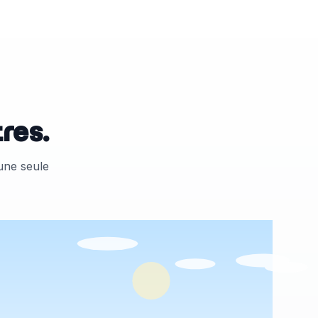
res.
 une seule