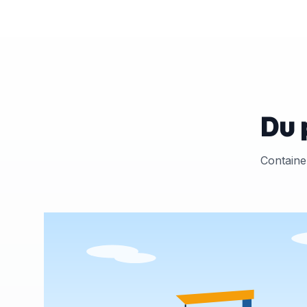
Du 
Container